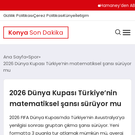
Hamaney’den ABD’ye Ser
Gizlilik Politikası
Çerez Politikası
Künye
İletişim
Konya
Son Dakika
Ana Sayfa
Spor
2026 Dünya Kupası Türkiye’nin matematiksel şansı sürüyor
mu
GÜNDEM
2026 Dünya Kupası Türkiye’nin
DÜNYA
matematiksel şansı sürüyor mu
EĞITIM
2026 FIFA Dünya Kupası’nda Türkiye’nin Avustralya’ya
yenilgisi sonrası gruptan çıkma şansı sürüyor. Yeni
formatta 3 puanla tur atlamak mümkün mü, averaj