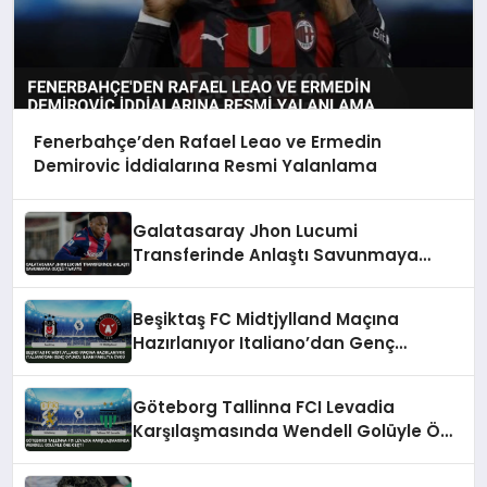
Fenerbahçe’den Rafael Leao ve Ermedin
Demirovic İddialarına Resmi Yalanlama
Galatasaray Jhon Lucumi
Transferinde Anlaştı Savunmaya
Güçlü Takviye
Beşiktaş FC Midtjylland Maçına
Hazırlanıyor Italiano’dan Genç
Oyuncu İlhan Fakılı’ya Övgü
Göteborg Tallinna FCI Levadia
Karşılaşmasında Wendell Golüyle Öne
Geçti