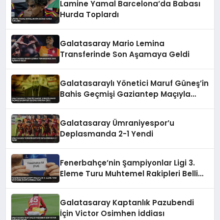
Lamine Yamal Barcelona’da Babası
Hurda Toplardı
Galatasaray Mario Lemina
Transferinde Son Aşamaya Geldi
Galatasaraylı Yönetici Maruf Güneş’in
Bahis Geçmişi Gaziantep Maçıyla
Ortaya Çıktı
Galatasaray Ümraniyespor’u
Deplasmanda 2-1 Yendi
Fenerbahçe’nin Şampiyonlar Ligi 3.
Eleme Turu Muhtemel Rakipleri Belli
Oldu
Galatasaray Kaptanlık Pazubendi
İçin Victor Osimhen İddiası