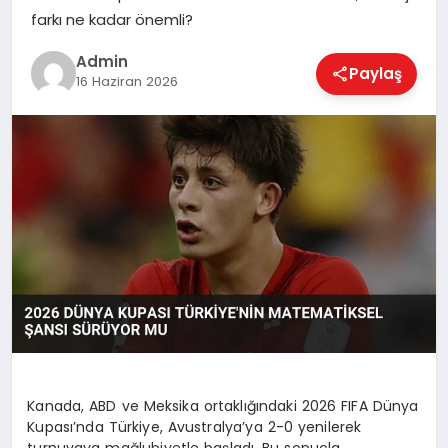
EKONOMI
farkı ne kadar önemli?
Admin
Paylaş
16 Haziran 2026
MAGAZIN
SAĞLIK
SPOR
TEKNOLOJI
Kanada, ABD ve Meksika ortaklığındaki 2026 FIFA Dünya
Kupası’nda Türkiye, Avustralya’ya 2-0 yenilerek
turnuvaya mağlubiyetle başladı. Bu sonuçla