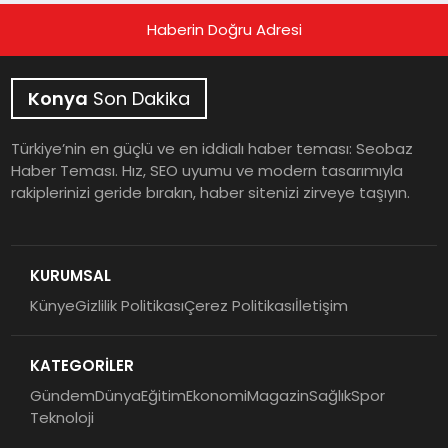
Haberin Doğru Adresi
Konya
Son Dakika
Türkiye’nin en güçlü ve en iddialı haber teması: Seobaz
Haber Teması. Hız, SEO uyumu ve modern tasarımıyla
rakiplerinizi geride bırakın, haber sitenizi zirveye taşıyın.
KURUMSAL
Künye
Gizlilik Politikası
Çerez Politikası
İletişim
KATEGORİLER
Gündem
Dünya
Eğitim
Ekonomi
Magazin
Sağlık
Spor
Teknoloji