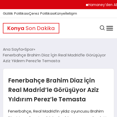
Hamaney’den ABD’ye Se
Gizlilik Politikası
Çerez Politikası
Künye
İletişim
Konya
Son Dakika
Ana Sayfa
Spor
Fenerbahçe Brahim Diaz İçin Real Madrid’le Görüşüyor
Aziz Yıldırım Perez’le Temasta
GÜNDEM
Fenerbahçe Brahim Diaz İçin
DÜNYA
Real Madrid’le Görüşüyor Aziz
Yıldırım Perez’le Temasta
EĞITIM
Fenerbahçe, Real Madrid’in yıldız oyuncusu Brahim