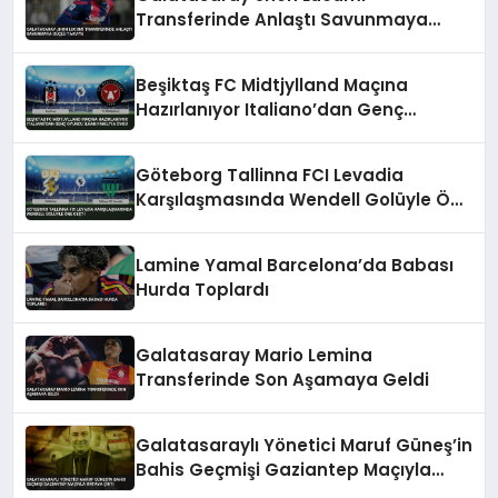
Transferinde Anlaştı Savunmaya
Güçlü Takviye
Beşiktaş FC Midtjylland Maçına
Hazırlanıyor Italiano’dan Genç
Oyuncu İlhan Fakılı’ya Övgü
Göteborg Tallinna FCI Levadia
Karşılaşmasında Wendell Golüyle Öne
Geçti
Lamine Yamal Barcelona’da Babası
Hurda Toplardı
Galatasaray Mario Lemina
Transferinde Son Aşamaya Geldi
Galatasaraylı Yönetici Maruf Güneş’in
Bahis Geçmişi Gaziantep Maçıyla
Ortaya Çıktı