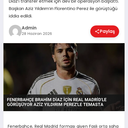
Diaz’ı transfer etmek için dev bir operasyon başlattı.
EKONOMI
Başkan Aziz Yıldırım’ın Florentino Perez ile görüştüğü
iddia edildi.
MAGAZIN
Admin
Paylaş
28 Haziran 2026
SAĞLIK
SPOR
TEKNOLOJI
Fenerbahçe, Real Madrid forması giyen Faslı orta saha