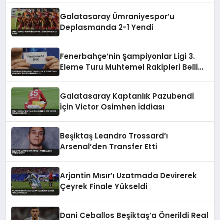
Galatasaray Ümraniyespor’u
Deplasmanda 2-1 Yendi
Fenerbahçe’nin Şampiyonlar Ligi 3.
Eleme Turu Muhtemel Rakipleri Belli
Oldu
Galatasaray Kaptanlık Pazubendi
İçin Victor Osimhen İddiası
Beşiktaş Leandro Trossard’ı
Arsenal’den Transfer Etti
Arjantin Mısır’ı Uzatmada Devirerek
Çeyrek Finale Yükseldi
Dani Ceballos Beşiktaş’a Önerildi Real