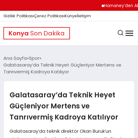
Hamaney’den ABD’ye Se
Gizlilik Politikası
Çerez Politikası
Künye
İletişim
Konya
Son Dakika
Ana Sayfa
Spor
Galatasaray’da Teknik Heyet Güçleniyor Mertens ve
Tanrıvermiş Kadroya Katılıyor
GÜNDEM
Galatasaray’da Teknik Heyet
DÜNYA
Güçleniyor Mertens ve
Tanrıvermiş Kadroya Katılıyor
EĞITIM
Galatasaray’da teknik direktör Okan Buruk’un