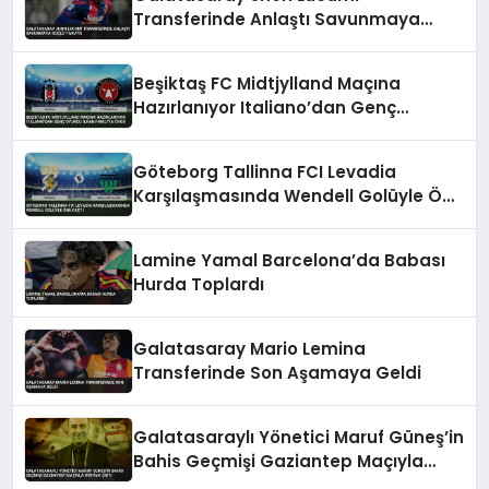
Transferinde Anlaştı Savunmaya
Güçlü Takviye
Beşiktaş FC Midtjylland Maçına
Hazırlanıyor Italiano’dan Genç
Oyuncu İlhan Fakılı’ya Övgü
Göteborg Tallinna FCI Levadia
Karşılaşmasında Wendell Golüyle Öne
Geçti
Lamine Yamal Barcelona’da Babası
Hurda Toplardı
Galatasaray Mario Lemina
Transferinde Son Aşamaya Geldi
Galatasaraylı Yönetici Maruf Güneş’in
Bahis Geçmişi Gaziantep Maçıyla
Ortaya Çıktı