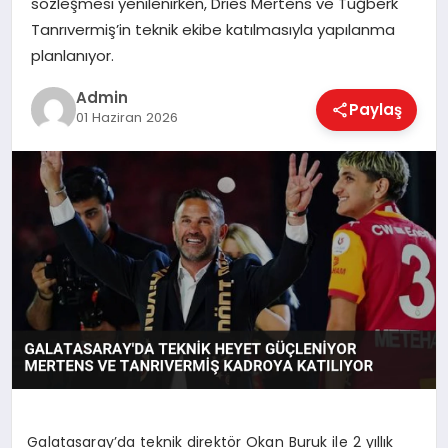
sözleşmesi yenilenirken, Dries Mertens ve Tuğberk
EKONOMI
Tanrıvermiş’in teknik ekibe katılmasıyla yapılanma
planlanıyor.
MAGAZIN
Admin
Paylaş
01 Haziran 2026
SAĞLIK
SPOR
TEKNOLOJI
Galatasaray’da teknik direktör Okan Buruk ile 2 yıllık