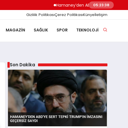
Hamaney’den ABD’ye Sert Tepki Trump’ın İm
05:23:39
Gizlilik Politikası
Çerez Politikası
Künye
İletişim
MAGAZIN
SAĞLIK
SPOR
TEKNOLOJI
Son Dakika