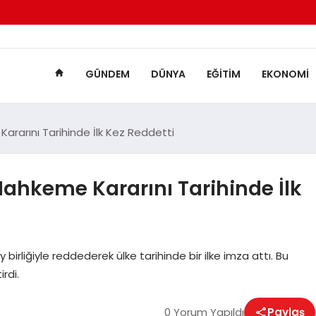
GÜNDEM
DÜNYA
EĞITIM
EKONOMI
ararını Tarihinde İlk Kez Reddetti
ahkeme Kararını Tarihinde İlk
 birliğiyle reddederek ülke tarihinde bir ilke imza attı. Bu
rdi.
0 Yorum Yapıldı
Paylaş