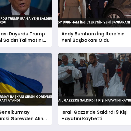
ası Duyurdu Trump
Andy Burnham İngiltere’nin
i Saldırı Talimatını
Yeni Başbakanı Oldu
Genelkurmay
İsrail Gazze’de Saldırdı 9 Kişi
ırski Görevden Alındı
Hayatını Kaybetti
apati Atandı