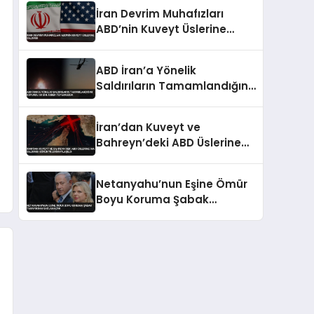
İran Devrim Muhafızları
ABD’nin Kuveyt Üslerine
Saldırdı
ABD İran’a Yönelik
Saldırıların Tamamlandığını
Duyurdu 50 Bin Asker
Teyakkuzda
İran’dan Kuveyt ve
Bahreyn’deki ABD Üslerine
İHA Saldırısı Görüntüleri
Paylaşıldı
Netanyahu’nun Eşine Ömür
Boyu Koruma Şabak
Tarafından Sağlanacak