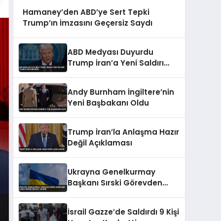
Hamaney’den ABD’ye Sert Tepki
Trump’ın İmzasını Geçersiz Saydı
ABD Medyası Duyurdu
Trump İran’a Yeni Saldırı
Talimatını Durdurdu
Andy Burnham İngiltere’nin
Yeni Başbakanı Oldu
Trump İran’la Anlaşma Hazır
Değil Açıklaması
Ukrayna Genelkurmay
Başkanı Sırski Görevden
Alındı Yerine Drapati Atandı
İsrail Gazze’de Saldırdı 9 Kişi