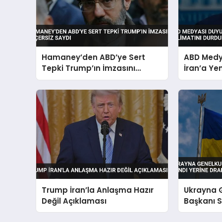
Hamaney’den ABD’ye Sert
ABD Medy
Tepki Trump’ın İmzasını
İran’a Yen
Geçersiz Saydı
Durdurdu
Trump İran’la Anlaşma Hazır
Ukrayna 
Değil Açıklaması
Başkanı S
Yerine Dr