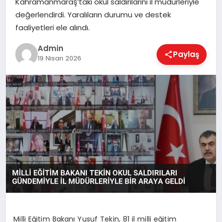
Kahramanmaraş’taki okul saldırılarını il müdürleriyle
EKONOMI
değerlendirdi. Yaralıların durumu ve destek
faaliyetleri ele alındı.
MAGAZIN
Admin
Paylaş
19 Nisan 2026
SAĞLIK
SPOR
TEKNOLOJI
Milli Eğitim Bakanı Yusuf Tekin, 81 il milli eğitim