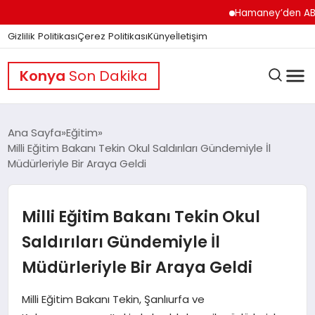
Hamaney’den ABD’ye Se
Gizlilik Politikası
Çerez Politikası
Künye
İletişim
Konya
Son Dakika
Ana Sayfa
Eğitim
Milli Eğitim Bakanı Tekin Okul Saldırıları Gündemiyle İl
Müdürleriyle Bir Araya Geldi
GÜNDEM
Milli Eğitim Bakanı Tekin Okul
DÜNYA
Saldırıları Gündemiyle İl
Müdürleriyle Bir Araya Geldi
EĞITIM
Milli Eğitim Bakanı Tekin, Şanlıurfa ve