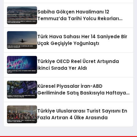
Türkiye’nin Konumunu Savunacak
Sabiha Gökçen Havalimanı 12
Temmuz’da Tarihi Yolcu Rekorları
Kırdı
Türk Hava Sahası Her 14 Saniyede Bir
Uçak Geçişiyle Yoğunlaştı
Türkiye OECD Reel Ücret Artışında
İkinci Sırada Yer Aldı
Küresel Piyasalar İran-ABD
Geriliminde Satış Baskısıyla Haftaya
Başladı
Türkiye Uluslararası Turist Sayısını En
Fazla Artıran 4 Ülke Arasında