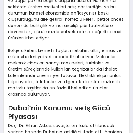
ve doğal gazına bağlı olduğunu aktardı. Hemen her
sektörde üretim maliyetleri artış gösterdiğini ve bu
durumun küresel ekonomide enflasyonist baskı
oluşturduğunu dile getirdi. Körfez ülkeleri, petrol öncesi
dönemde balıkçılık ve inci avcılığı gibi faaliyetlere
dayanırken, günümüzde yüksek katma değerli sanayi
ürünleri ithal ediyor.
Bölge ülkeleri, kıymetli taşlar, metaller, altın, elmas ve
mücevherleri yüksek oranda ithal ediyor. Makineler,
mekanik cihazlar, sanayi makineleri, türbinler ve
üretim süreçlerinde kullanılan teçhizatlar da ithalat
kalemlerinde önemli yer tutuyor. Elektrikli ekipmanlar,
bilgisayarlar, telefonlar ve diğer elektronik cihazlar ile
motorlu taşıtlar da en fazla ithal edilen ürünler
arasında bulunuyor.
Dubai’nin Konumu ve İş Gücü
Piyasası
Doç. Dr. Erhan Akkaş, savaşta en fazla etkilenecek
yerlerin başında Dubai’nin geldiğini ifade etti. Yeniden