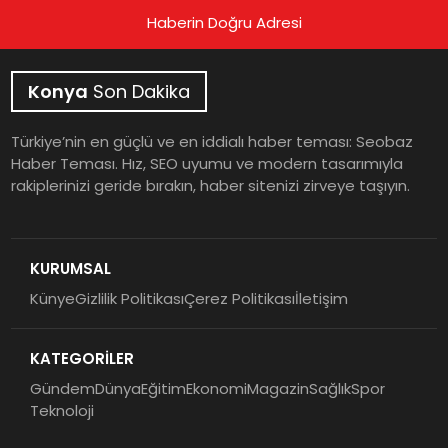
Haberin Doğru Adresi
Konya
Son Dakika
Türkiye’nin en güçlü ve en iddialı haber teması: Seobaz
Haber Teması. Hız, SEO uyumu ve modern tasarımıyla
rakiplerinizi geride bırakın, haber sitenizi zirveye taşıyın.
KURUMSAL
Künye
Gizlilik Politikası
Çerez Politikası
İletişim
KATEGORİLER
Gündem
Dünya
Eğitim
Ekonomi
Magazin
Sağlık
Spor
Teknoloji