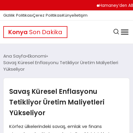
Hamaney’den ABD’ye Ser
Gizlilik Politikası
Çerez Politikası
Künye
İletişim
Konya
Son Dakika
Ana Sayfa
Ekonomi
Savaş Küresel Enflasyonu Tetikliyor Üretim Maliyetleri
Yükseliyor
GÜNDEM
Savaş Küresel Enflasyonu
DÜNYA
Tetikliyor Üretim Maliyetleri
Yükseliyor
EĞITIM
Körfez ülkelerindeki savaş, emlak ve finans