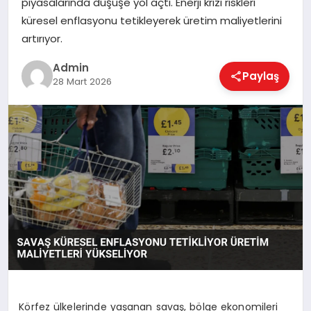
piyasalarında düşüşe yol açtı. Enerji krizi riskleri
EKONOMI
küresel enflasyonu tetikleyerek üretim maliyetlerini
artırıyor.
MAGAZIN
Admin
Paylaş
28 Mart 2026
SAĞLIK
SPOR
TEKNOLOJI
Körfez ülkelerinde yaşanan savaş, bölge ekonomileri