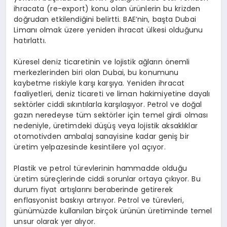
ihracata (re-export) konu olan ürünlerin bu krizden
doğrudan etkilendiğini belirtti. BAE’nin, başta Dubai
Limanı olmak üzere yeniden ihracat ülkesi olduğunu
hatırlattı.
Küresel deniz ticaretinin ve lojistik ağların önemli
merkezlerinden biri olan Dubai, bu konumunu
kaybetme riskiyle karşı karşıya. Yeniden ihracat
faaliyetleri, deniz ticareti ve liman hakimiyetine dayalı
sektörler ciddi sıkıntılarla karşılaşıyor. Petrol ve doğal
gazın neredeyse tüm sektörler için temel girdi olması
nedeniyle, üretimdeki düşüş veya lojistik aksaklıklar
otomotivden ambalaj sanayisine kadar geniş bir
üretim yelpazesinde kesintilere yol açıyor.
Plastik ve petrol türevlerinin hammadde olduğu
üretim süreçlerinde ciddi sorunlar ortaya çıkıyor. Bu
durum fiyat artışlarını beraberinde getirerek
enflasyonist baskıyı artırıyor. Petrol ve türevleri,
günümüzde kullanılan birçok ürünün üretiminde temel
unsur olarak yer alıyor.