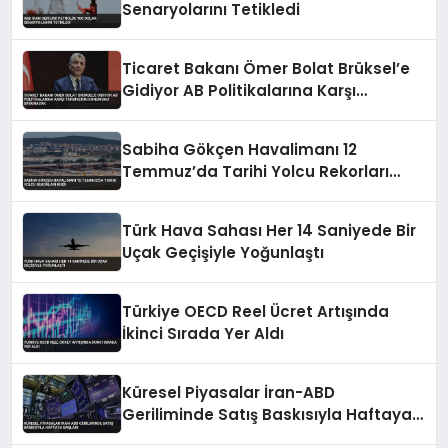
Senaryolarını Tetikledi
Ticaret Bakanı Ömer Bolat Brüksel’e
Gidiyor AB Politikalarına Karşı
Türkiye’nin Konumunu Savunacak
Sabiha Gökçen Havalimanı 12
Temmuz’da Tarihi Yolcu Rekorları
Kırdı
Türk Hava Sahası Her 14 Saniyede Bir
Uçak Geçişiyle Yoğunlaştı
Türkiye OECD Reel Ücret Artışında
İkinci Sırada Yer Aldı
Küresel Piyasalar İran-ABD
Geriliminde Satış Baskısıyla Haftaya
Başladı