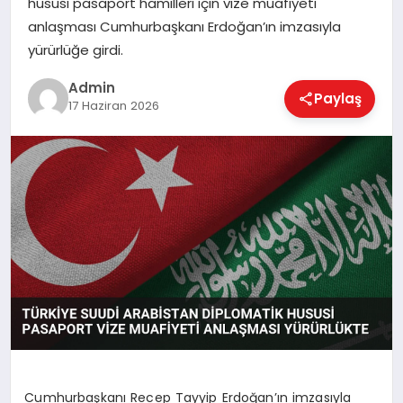
hususi pasaport hamilleri için vize muafiyeti
EKONOMI
anlaşması Cumhurbaşkanı Erdoğan’ın imzasıyla
yürürlüğe girdi.
MAGAZIN
Admin
Paylaş
17 Haziran 2026
SAĞLIK
SPOR
TEKNOLOJI
Cumhurbaşkanı Recep Tayyip Erdoğan’ın imzasıyla