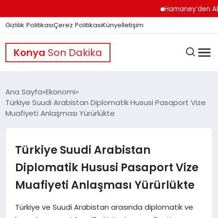
Hamaney’den ABD’ye Se
Gizlilik Politikası
Çerez Politikası
Künye
İletişim
Konya
Son Dakika
Ana Sayfa
Ekonomi
Türkiye Suudi Arabistan Diplomatik Hususi Pasaport Vize
Muafiyeti Anlaşması Yürürlükte
GÜNDEM
Türkiye Suudi Arabistan
DÜNYA
Diplomatik Hususi Pasaport Vize
Muafiyeti Anlaşması Yürürlükte
EĞITIM
Türkiye ve Suudi Arabistan arasında diplomatik ve