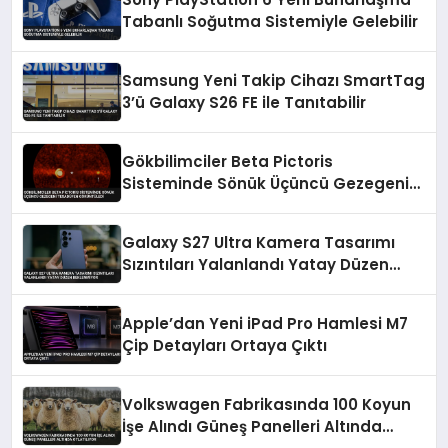
Tabanlı Soğutma Sistemiyle Gelebilir
Samsung Yeni Takip Cihazı SmartTag
3’ü Galaxy S26 FE ile Tanıtabilir
Gökbilimciler Beta Pictoris
Sisteminde Sönük Üçüncü Gezegeni
Tesadüfen Görüntüledi
Galaxy S27 Ultra Kamera Tasarımı
Sızıntıları Yalanlandı Yatay Düzen
Beklenmiyor
Apple’dan Yeni iPad Pro Hamlesi M7
Çip Detayları Ortaya Çıktı
Volkswagen Fabrikasında 100 Koyun
İşe Alındı Güneş Panelleri Altında