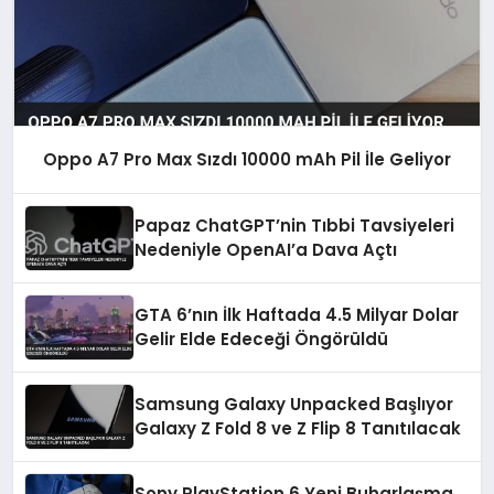
Oppo A7 Pro Max Sızdı 10000 mAh Pil İle Geliyor
Papaz ChatGPT’nin Tıbbi Tavsiyeleri
Nedeniyle OpenAI’a Dava Açtı
GTA 6’nın İlk Haftada 4.5 Milyar Dolar
Gelir Elde Edeceği Öngörüldü
Samsung Galaxy Unpacked Başlıyor
Galaxy Z Fold 8 ve Z Flip 8 Tanıtılacak
Sony PlayStation 6 Yeni Buharlaşma