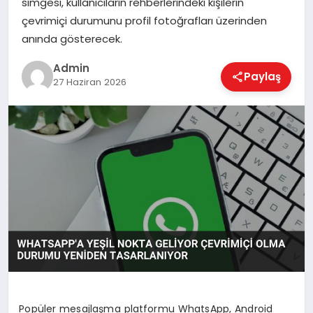
simgesi, kullanıcıların rehberlerindeki kişilerin
EKONOMI
çevrimiçi durumunu profil fotoğrafları üzerinden
anında gösterecek.
MAGAZIN
Admin
Paylaş
27 Haziran 2026
SAĞLIK
SPOR
TEKNOLOJI
Popüler mesajlaşma platformu WhatsApp, Android