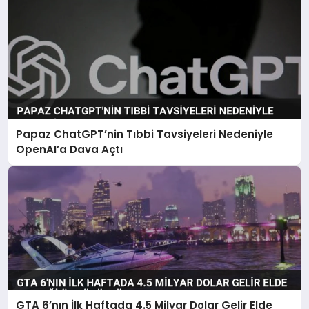
Papaz ChatGPT’nin Tıbbi Tavsiyeleri Nedeniyle
OpenAI’a Dava Açtı
GTA 6’nın İlk Haftada 4.5 Milyar Dolar Gelir Elde