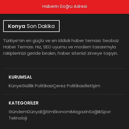
Haberin Doğru Adresi
Konya
Son Dakika
Türkiye’nin en güçlü ve en iddialı haber teması: Seobaz
Haber Teması. Hız, SEO uyumu ve modern tasarımıyla
rakiplerinizi geride bırakın, haber sitenizi zirveye taşıyın.
KURUMSAL
Künye
Gizlilik Politikası
Çerez Politikası
İletişim
KATEGORİLER
Gündem
Dünya
Eğitim
Ekonomi
Magazin
Sağlık
Spor
Teknoloji