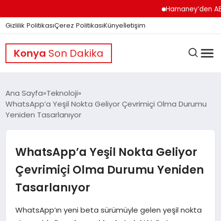
Hamaney’den ABD’ye S
Gizlilik Politikası
Çerez Politikası
Künye
İletişim
Konya
Son Dakika
Ana Sayfa
Teknoloji
WhatsApp’a Yeşil Nokta Geliyor Çevrimiçi Olma Durumu
Yeniden Tasarlanıyor
GÜNDEM
WhatsApp’a Yeşil Nokta Geliyor
DÜNYA
Çevrimiçi Olma Durumu Yeniden
Tasarlanıyor
EĞITIM
WhatsApp’ın yeni beta sürümüyle gelen yeşil nokta