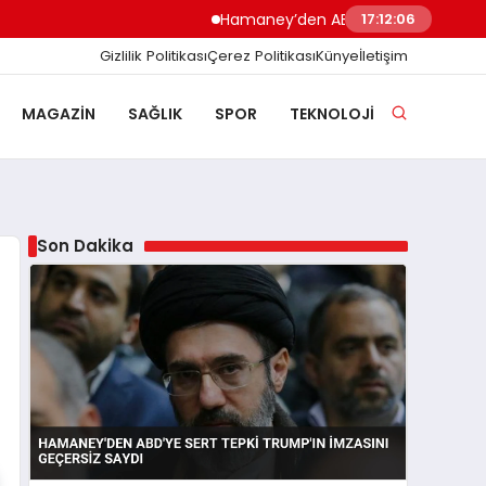
Hamaney’den ABD’ye Sert Tepki Trump’ın 
17:12:07
Gizlilik Politikası
Çerez Politikası
Künye
İletişim
MAGAZIN
SAĞLIK
SPOR
TEKNOLOJI
Son Dakika