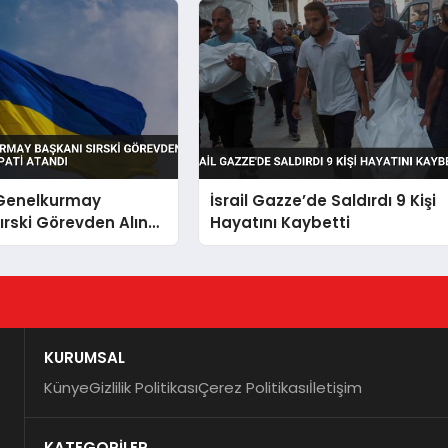
Genelkurmay
İsrail Gazze’de Saldırdı 9 Kişi
ırski Görevden Alındı
Hayatını Kaybetti
apati Atandı
KURUMSAL
Künye
Gizlilik Politikası
Çerez Politikası
İletişim
KATEGORİLER