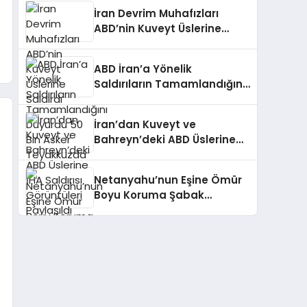
İran Devrim Muhafızları
ABD’nin Kuveyt Üslerine
Saldırdı
ABD İran’a Yönelik
Saldırıların Tamamlandığını
Duyurdu 50 Bin Asker
Teyakkuzda
İran’dan Kuveyt ve
Bahreyn’deki ABD Üslerine
İHA Saldırısı Görüntüleri
Paylaşıldı
Netanyahu’nun Eşine Ömür
Boyu Koruma Şabak
Tarafından Sağlanacak