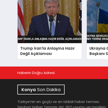
Trump İran’la Anlaşma Hazır
Ukrayna 
Değil Açıklaması
Başkanı S
Yerine Dr
Haberin Doğru Adresi
Konya
Son Dakika
Türkiye’nin en güçlü ve en iddialı haber teması:
Seobaz Haber Teması. Hız, SEO uyumu ve modern