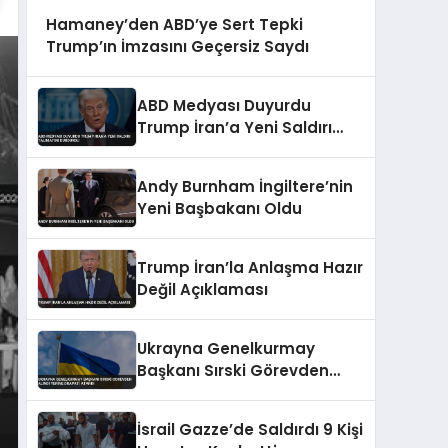
Hamaney’den ABD’ye Sert Tepki
Trump’ın İmzasını Geçersiz Saydı
ABD Medyası Duyurdu
Trump İran’a Yeni Saldırı
Talimatını Durdurdu
Andy Burnham İngiltere’nin
Yeni Başbakanı Oldu
Trump İran’la Anlaşma Hazır
Değil Açıklaması
Ukrayna Genelkurmay
Başkanı Sırski Görevden
Alındı Yerine Drapati Atandı
İsrail Gazze’de Saldırdı 9 Kişi