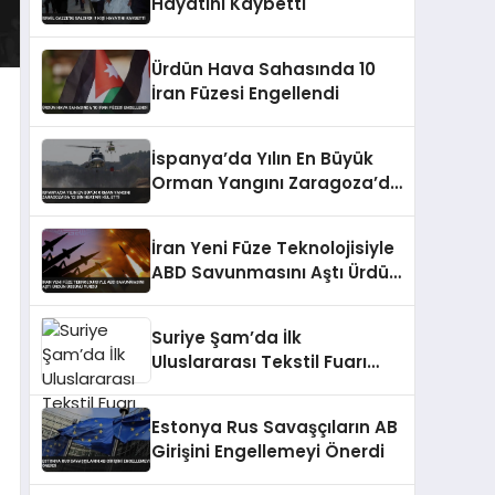
Hayatını Kaybetti
Ürdün Hava Sahasında 10
İran Füzesi Engellendi
İspanya’da Yılın En Büyük
Orman Yangını Zaragoza’da
12 Bin Hektarı Kül Etti
İran Yeni Füze Teknolojisiyle
ABD Savunmasını Aştı Ürdün
Üssünü Vurdu
Suriye Şam’da İlk
Uluslararası Tekstil Fuarı
Açıldı
Estonya Rus Savaşçıların AB
Girişini Engellemeyi Önerdi