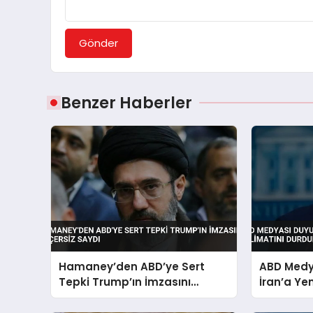
Gönder
Benzer Haberler
Hamaney’den ABD’ye Sert
ABD Medy
Tepki Trump’ın İmzasını
İran’a Yen
Geçersiz Saydı
Durdurdu