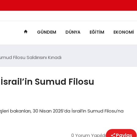
GÜNDEM
DÜNYA
EĞITIM
EKONOMI
 Sumud Filosu Saldırısını Kınadı
ı İsrail’in Sumud Filosu
şleri bakanları, 30 Nisan 2026’da İsrail’in Sumud Filosu’na
0 Yorum Yapıldı
Paylaş