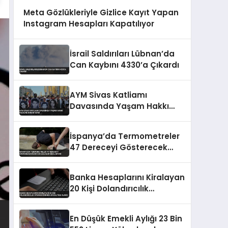
Meta Gözlükleriyle Gizlice Kayıt Yapan
Instagram Hesapları Kapatılıyor
İsrail Saldırıları Lübnan’da
Can Kaybını 4330’a Çıkardı
AYM Sivas Katliamı
Davasında Yaşam Hakkı
İhlaline Karar Verdi
İspanya’da Termometreler
47 Dereceyi Gösterecek
Rekor Sıcaklıklar Bekleniyor
Banka Hesaplarını Kiralayan
20 Kişi Dolandırıcılık
Operasyonunda Gözaltına
Alındı
En Düşük Emekli Aylığı 23 Bin