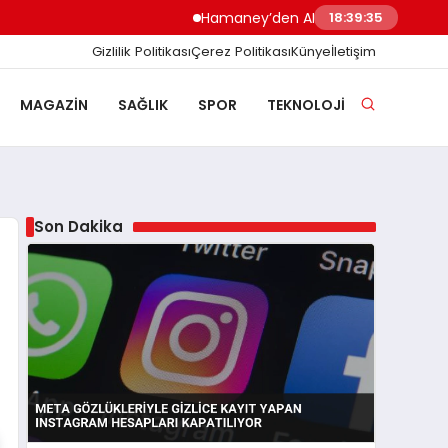
Hamaney’den ABD’ye Sert Tepki Trump’ın İ
18:39:36
Gizlilik Politikası
Çerez Politikası
Künye
İletişim
MAGAZIN
SAĞLIK
SPOR
TEKNOLOJI
Son Dakika