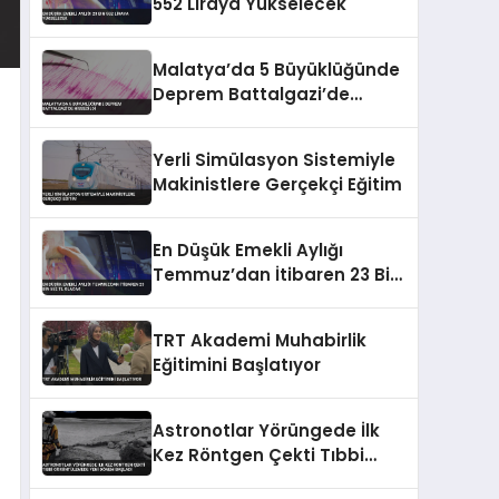
552 Liraya Yükselecek
Malatya’da 5 Büyüklüğünde
Deprem Battalgazi’de
Hissedildi
Yerli Simülasyon Sistemiyle
Makinistlere Gerçekçi Eğitim
En Düşük Emekli Aylığı
Temmuz’dan İtibaren 23 Bin
552 TL Olacak
TRT Akademi Muhabirlik
Eğitimini Başlatıyor
Astronotlar Yörüngede İlk
Kez Röntgen Çekti Tıbbi
Görüntülemede Yeni Dönem