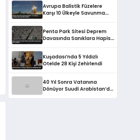
Başladı
Avrupa Balistik Füzelere
Karşı 10 Ülkeyle Savunma
Koalisyonu Kurdu
Penta Park Sitesi Deprem
Davasında Sanıklara Hapis
Cezası
Kuşadası’nda 5 Yıldızlı
Otelde 28 Kişi Zehirlendi
40 Yıl Sonra Vatanına
Dönüyor Suudi Arabistan’da
Mahsur Kalan Ali Baybaş
Türkiye’ye Geliyor