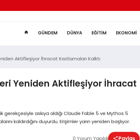
GÜNDEM
DÜNYA
EĞITIM
EKONOMI
iden Aktifleşiyor İhracat Kısıtlamaları Kalktı
ri Yeniden Aktifleşiyor İhracat
lik gerekçesiyle askıya aldığı Claude Fable 5 ve Mythos 5
rını kaldırdığını duyurdu. Erişimler yarın yeniden başlıyor.
0 Yorum Yapıldı
Paylaş