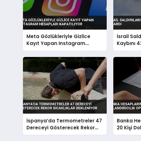
Meta Gözlükleriyle Gizlice
İsrail Sal
Kayıt Yapan Instagram
Kaybını 4
Hesapları Kapatılıyor
İspanya’da Termometreler 47
Banka Hes
Dereceyi Gösterecek Rekor
20 Kişi Do
Sıcaklıklar Bekleniyor
Operasyo