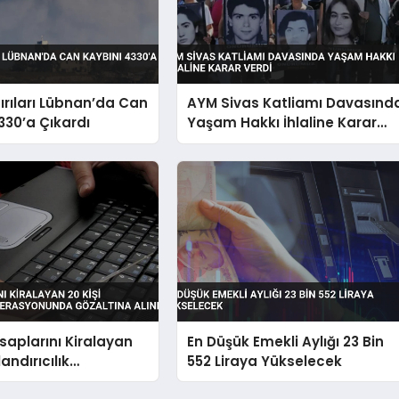
dırıları Lübnan’da Can
AYM Sivas Katliamı Davasınd
330’a Çıkardı
Yaşam Hakkı İhlaline Karar
Verdi
aplarını Kiralayan
En Düşük Emekli Aylığı 23 Bin
landırıcılık
552 Liraya Yükselecek
nunda Gözaltına