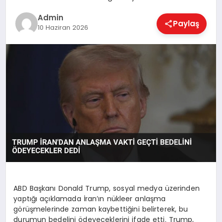
EKONOMI
Admin
Paylaş
10 Haziran 2026
MAGAZIN
SAĞLIK
SPOR
TEKNOLOJI
ABD Başkanı Donald Trump, sosyal medya üzerinden
yaptığı açıklamada İran’ın nükleer anlaşma
görüşmelerinde zaman kaybettiğini belirterek, bu
durumun bedelini ödeyeceklerini ifade etti. Trump,