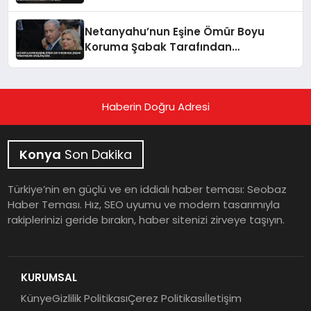
Paylaşıldı
Netanyahu’nun Eşine Ömür Boyu
Koruma Şabak Tarafından
Sağlanacak
Haberin Doğru Adresi
Konya
Son Dakika
Türkiye’nin en güçlü ve en iddialı haber teması: Seobaz
Haber Teması. Hız, SEO uyumu ve modern tasarımıyla
rakiplerinizi geride bırakın, haber sitenizi zirveye taşıyın.
KURUMSAL
Künye
Gizlilik Politikası
Çerez Politikası
İletişim