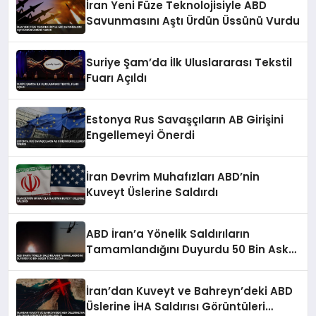
İran Yeni Füze Teknolojisiyle ABD
Savunmasını Aştı Ürdün Üssünü Vurdu
Suriye Şam’da İlk Uluslararası Tekstil
Fuarı Açıldı
Estonya Rus Savaşçıların AB Girişini
Engellemeyi Önerdi
İran Devrim Muhafızları ABD’nin
Kuveyt Üslerine Saldırdı
ABD İran’a Yönelik Saldırıların
Tamamlandığını Duyurdu 50 Bin Asker
Teyakkuzda
İran’dan Kuveyt ve Bahreyn’deki ABD
Üslerine İHA Saldırısı Görüntüleri