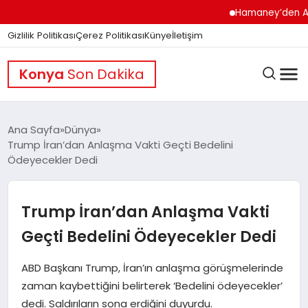
Hamaney’den ABD’ye S
Gizlilik Politikası
Çerez Politikası
Künye
İletişim
Konya
Son Dakika
Ana Sayfa
Dünya
Trump İran’dan Anlaşma Vakti Geçti Bedelini
Ödeyecekler Dedi
GÜNDEM
Trump İran’dan Anlaşma Vakti
DÜNYA
Geçti Bedelini Ödeyecekler Dedi
EĞITIM
ABD Başkanı Trump, İran’ın anlaşma görüşmelerinde
zaman kaybettiğini belirterek ‘Bedelini ödeyecekler’
dedi. Saldırıların sona erdiğini duyurdu.