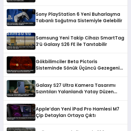
Sony PlayStation 6 Yeni Buharlaşma
Tabanlı Soğutma Sistemiyle Gelebilir
Samsung Yeni Takip Cihazı SmartTag
3’ü Galaxy S26 FE ile Tanıtabilir
Gökbilimciler Beta Pictoris
Sisteminde Sönük Üçüncü Gezegeni
Tesadüfen Görüntüledi
Galaxy S27 Ultra Kamera Tasarımı
Sızıntıları Yalanlandı Yatay Düzen
Beklenmiyor
Apple’dan Yeni iPad Pro Hamlesi M7
Çip Detayları Ortaya Çıktı