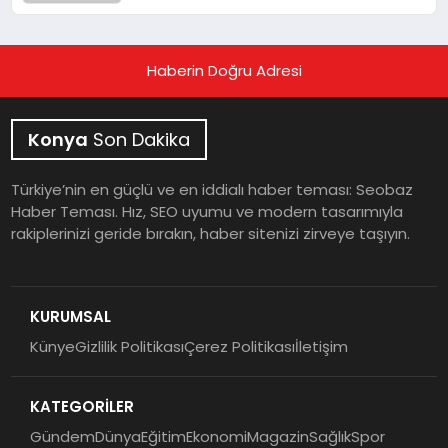
Haberin Doğru Adresi
Konya
Son Dakika
Türkiye’nin en güçlü ve en iddialı haber teması: Seobaz
Haber Teması. Hız, SEO uyumu ve modern tasarımıyla
rakiplerinizi geride bırakın, haber sitenizi zirveye taşıyın.
KURUMSAL
Künye
Gizlilik Politikası
Çerez Politikası
İletişim
KATEGORİLER
Gündem
Dünya
Eğitim
Ekonomi
Magazin
Sağlık
Spor