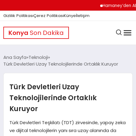
Hamaney’den ABD’ye S
Gizlilik Politikası
Çerez Politikası
Künye
İletişim
Konya
Son Dakika
Ana Sayfa
Teknoloji
Türk Devletleri Uzay Teknolojilerinde Ortaklık Kuruyor
GÜNDEM
Türk Devletleri Uzay
DÜNYA
Teknolojilerinde Ortaklık
Kuruyor
EĞITIM
Türk Devletleri Teşkilatı (TDT) zirvesinde, yapay zeka
ve dijital teknolojilerin yanı sıra uzay alanında da