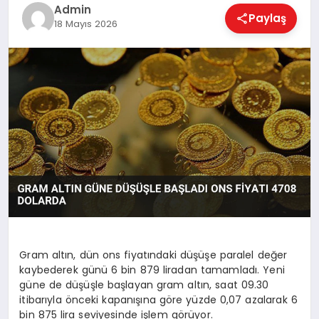
EKONOMI
Admin
Paylaş
18 Mayıs 2026
MAGAZIN
SAĞLIK
SPOR
TEKNOLOJI
Gram altın, dün ons fiyatındaki düşüşe paralel değer
kaybederek günü 6 bin 879 liradan tamamladı. Yeni
güne de düşüşle başlayan gram altın, saat 09.30
itibarıyla önceki kapanışına göre yüzde 0,07 azalarak 6
bin 875 lira seviyesinde işlem görüyor.