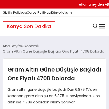
Hamaney’den ABD’ye 
Gizlilik Politikası
Çerez Politikası
Künye
İletişim
Konya
Son Dakika
Ana Sayfa
Ekonomi
Gram Altın Güne Düşüşle Başladı Ons Fiyatı 4708 Dolarda
GÜNDEM
Gram Altın Güne Düşüşle Başladı
DÜNYA
Ons Fiyatı 4708 Dolarda
Gram altın güne düşüşle başladı. Dün 6.879 TL’den
EĞITIM
kapanan gram altın şu an 6.875 TL seviyesinde. Ons
altın ise 4.708 dolardan işlem görüyor.