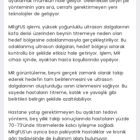
ayarlamak mümkün hale geliyor. Geleneksel beyin pili
yönteminin yanı sıra, cerrahi gerektirmeyen yeni
teknolojiler de gelişiyor.
MRgFUS işlemi, yüksek yoğunluklu ultrason dalgalarının
kafa derisi üzerinden beynin titremeye neden olan
hedef bölgesine odaklanmasıyla gerçekleştiriliyor. Bu
odaklanmış ultrason dalgaları, hedef bölgeyi ısıtarak
kontrollü bir şekilde etkisiz hale getiriyor. İşlem, MR
cihazı içinde, ayaktan hasta koşullarında yapılıyor.
MR görüntüleme, beyni gerçek zamanlı olarak takip
ederek hedefin tam belirlenmesini ve ultrason
dalgalarının oluşturduğu ısının izlenmesini sağlıyor. Bu
sayede hastaların titreme, katılık ve yavaşlık gibi
belirtileri belirgin şekilde azaltılabiliyor.
Hastane yatışı gerektirmeyen bu ayaktan tedavi
yöntemi, beş yıllık takip sonuçlarında hastaların yüzde
70-73’ünde titremelerde kalıcı iyileşme sağladı.
MRgFUS’un ayrıca bazı psikiyatrik hastalıklar ve kronik
ağrı tedavisinde de kullanım alanı bulunuyor.