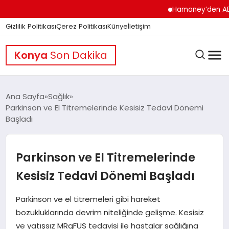
Hamaney’den ABD’ye Se
Gizlilik Politikası
Çerez Politikası
Künye
İletişim
Konya
Son Dakika
Ana Sayfa
Sağlık
Parkinson ve El Titremelerinde Kesisiz Tedavi Dönemi
Başladı
GÜNDEM
Parkinson ve El Titremelerinde
DÜNYA
Kesisiz Tedavi Dönemi Başladı
EĞITIM
Parkinson ve el titremeleri gibi hareket
bozukluklarında devrim niteliğinde gelişme. Kesisiz
ve yatışsız MRgFUS tedavisi ile hastalar sağlığına