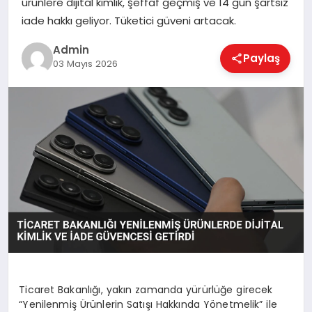
ürünlere dijital kimlik, şeffaf geçmiş ve 14 gün şartsız
EKONOMI
iade hakkı geliyor. Tüketici güveni artacak.
Admin
Paylaş
MAGAZIN
03 Mayıs 2026
SAĞLIK
SPOR
TEKNOLOJI
Ticaret Bakanlığı, yakın zamanda yürürlüğe girecek
“Yenilenmiş Ürünlerin Satışı Hakkında Yönetmelik” ile