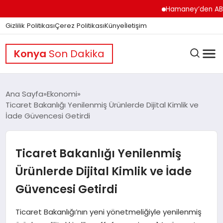
Hamaney’den ABD’ye Se
Gizlilik Politikası
Çerez Politikası
Künye
İletişim
Konya
Son Dakika
Ana Sayfa
Ekonomi
Ticaret Bakanlığı Yenilenmiş Ürünlerde Dijital Kimlik ve
İade Güvencesi Getirdi
GÜNDEM
Ticaret Bakanlığı Yenilenmiş
DÜNYA
Ürünlerde Dijital Kimlik ve İade
Güvencesi Getirdi
EĞITIM
Ticaret Bakanlığı’nın yeni yönetmeliğiyle yenilenmiş