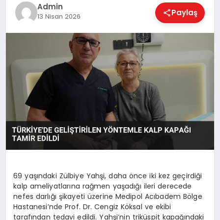
EKONOMI
Admin
Paylaş
13 Nisan 2026
MAGAZIN
SAĞLIK
SPOR
TEKNOLOJI
69 yaşındaki Zülbiye Yahşi, daha önce iki kez geçirdiği
kalp ameliyatlarına rağmen yaşadığı ileri derecede
nefes darlığı şikayeti üzerine Medipol Acıbadem Bölge
Hastanesi’nde Prof. Dr. Cengiz Köksal ve ekibi
tarafından tedavi edildi. Yahşi’nin triküspit kapağındaki