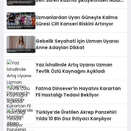
Beri Süren Kusma Şikayetinden Nadir
Bir Hastalıkla Kurtuldu
Uzmanlardan Uyarı Güneşte Kalma
Süresi Cilt Kanseri Riskini Artırıyor
Gebelik Seyahati İçin Uzman Uyarısı
Anne Adayları Dikkat
Yaz İshalinde Artış Uyarısı Uzman
Tevfik Özlü Kaynağını Açıkladı
Fatma Dinsever’in Hayatını Karartan
Fil Hastalığı Tedavi Bekliyor
Türkiye’de Üretilen Akrep Panzehiri
Yılda 10 Bin Doz İhtiyacı Karşılıyor