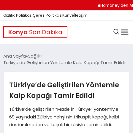
Hamaney’den ABD’ye S
Gizlilik Politikası
Çerez Politikası
Künye
İletişim
Konya
Son Dakika
Ana Sayfa
Sağlık
Türkiye’de Geliştirilen Yöntemle Kalp Kapağı Tamir Edildi
GÜNDEM
Türkiye’de Geliştirilen Yöntemle
DÜNYA
Kalp Kapağı Tamir Edildi
Türkiye’de geliştirilen “Made in Türkiye” yöntemiyle
EĞITIM
69 yaşındaki Zülbiye Yahşi’nin triküspit kapağı, kalbi
durdurulmadan ve küçük bir kesiyle tamir edildi.