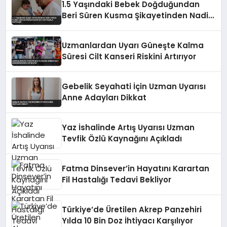
1.5 Yaşındaki Bebek Doğduğundan
Beri Süren Kusma Şikayetinden Nadir
Bir Hastalıkla Kurtuldu
Uzmanlardan Uyarı Güneşte Kalma
Süresi Cilt Kanseri Riskini Artırıyor
Gebelik Seyahati İçin Uzman Uyarısı
Anne Adayları Dikkat
Yaz İshalinde Artış Uyarısı Uzman
Tevfik Özlü Kaynağını Açıkladı
Fatma Dinsever’in Hayatını Karartan
Fil Hastalığı Tedavi Bekliyor
Türkiye’de Üretilen Akrep Panzehiri
Yılda 10 Bin Doz İhtiyacı Karşılıyor