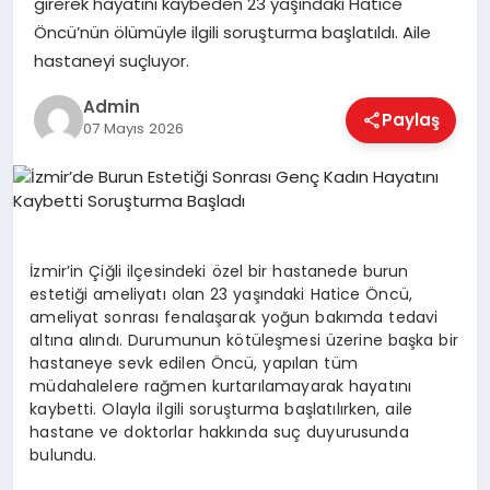
girerek hayatını kaybeden 23 yaşındaki Hatice
EKONOMI
Öncü’nün ölümüyle ilgili soruşturma başlatıldı. Aile
hastaneyi suçluyor.
MAGAZIN
Admin
Paylaş
07 Mayıs 2026
SAĞLIK
SPOR
İzmir’in Çiğli ilçesindeki özel bir hastanede burun
estetiği ameliyatı olan 23 yaşındaki Hatice Öncü,
ameliyat sonrası fenalaşarak yoğun bakımda tedavi
altına alındı. Durumunun kötüleşmesi üzerine başka bir
TEKNOLOJI
hastaneye sevk edilen Öncü, yapılan tüm
müdahalelere rağmen kurtarılamayarak hayatını
kaybetti. Olayla ilgili soruşturma başlatılırken, aile
hastane ve doktorlar hakkında suç duyurusunda
bulundu.