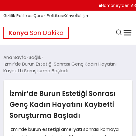
Hamaney’den ABD’ye Se
Gizlilik Politikası
Çerez Politikası
Künye
İletişim
Konya
Son Dakika
Ana Sayfa
Sağlık
İzmir’de Burun Estetiği Sonrası Genç Kadın Hayatını
Kaybetti Soruşturma Başladı
GÜNDEM
İzmir’de Burun Estetiği Sonrası
DÜNYA
Genç Kadın Hayatını Kaybetti
Soruşturma Başladı
EĞITIM
İzmir’de burun estetiği ameliyatı sonrası komaya