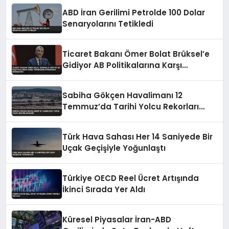
ABD İran Gerilimi Petrolde 100 Dolar
Senaryolarını Tetikledi
Ticaret Bakanı Ömer Bolat Brüksel’e
Gidiyor AB Politikalarına Karşı
Türkiye’nin Konumunu Savunacak
Sabiha Gökçen Havalimanı 12
Temmuz’da Tarihi Yolcu Rekorları
Kırdı
Türk Hava Sahası Her 14 Saniyede Bir
Uçak Geçişiyle Yoğunlaştı
Türkiye OECD Reel Ücret Artışında
İkinci Sırada Yer Aldı
Küresel Piyasalar İran-ABD