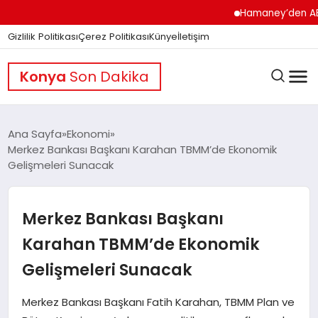
Hamaney’den ABD’ye S
Gizlilik Politikası
Çerez Politikası
Künye
İletişim
Konya
Son Dakika
Ana Sayfa
Ekonomi
Merkez Bankası Başkanı Karahan TBMM’de Ekonomik
Gelişmeleri Sunacak
GÜNDEM
Merkez Bankası Başkanı
DÜNYA
Karahan TBMM’de Ekonomik
Gelişmeleri Sunacak
EĞITIM
Merkez Bankası Başkanı Fatih Karahan, TBMM Plan ve