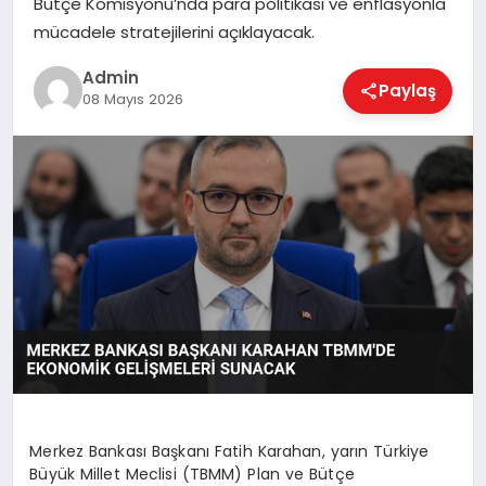
Bütçe Komisyonu’nda para politikası ve enflasyonla
EKONOMI
mücadele stratejilerini açıklayacak.
Admin
Paylaş
MAGAZIN
08 Mayıs 2026
SAĞLIK
SPOR
TEKNOLOJI
Merkez Bankası Başkanı Fatih Karahan, yarın Türkiye
Büyük Millet Meclisi (TBMM) Plan ve Bütçe