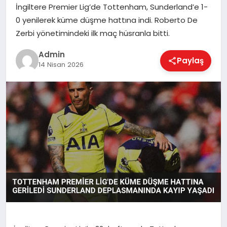
İngiltere Premier Lig’de Tottenham, Sunderland’e 1-
EKONOMI
0 yenilerek küme düşme hattına indi. Roberto De
Zerbi yönetimindeki ilk maç hüsranla bitti.
MAGAZIN
Admin
Paylaş
14 Nisan 2026
SAĞLIK
SPOR
TEKNOLOJI