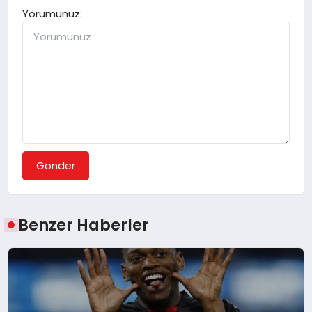
Yorumunuz:
Gönder
Benzer Haberler