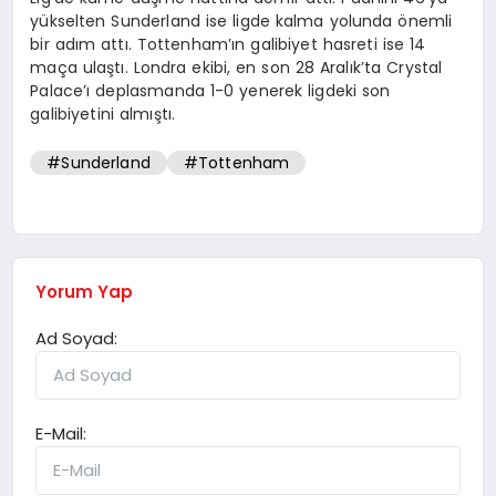
yükselten Sunderland ise ligde kalma yolunda önemli
bir adım attı. Tottenham’ın galibiyet hasreti ise 14
maça ulaştı. Londra ekibi, en son 28 Aralık’ta Crystal
Palace’ı deplasmanda 1-0 yenerek ligdeki son
galibiyetini almıştı.
#Sunderland
#Tottenham
Yorum Yap
Ad Soyad:
E-Mail: