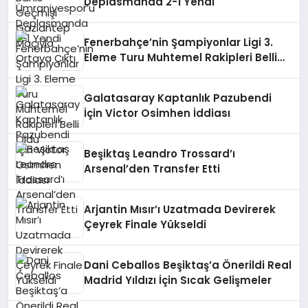
Deplasmanda 2-1 Yendi
Fenerbahçe’nin Şampiyonlar Ligi 3.
Eleme Turu Muhtemel Rakipleri Belli
Oldu
Galatasaray Kaptanlık Pazubendi
İçin Victor Osimhen İddiası
Beşiktaş Leandro Trossard’ı
Arsenal’den Transfer Etti
Arjantin Mısır’ı Uzatmada Devirerek
Çeyrek Finale Yükseldi
Dani Ceballos Beşiktaş’a Önerildi Real
Madrid Yıldızı İçin Sıcak Gelişmeler