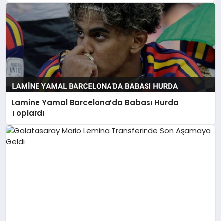
Lamine Yamal Barcelona’da Babası Hurda
Toplardı