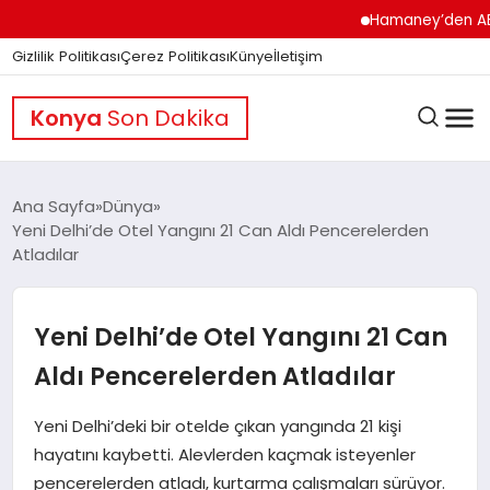
Hamaney’den ABD’ye Se
Gizlilik Politikası
Çerez Politikası
Künye
İletişim
Konya
Son Dakika
Ana Sayfa
Dünya
Yeni Delhi’de Otel Yangını 21 Can Aldı Pencerelerden
Atladılar
GÜNDEM
Yeni Delhi’de Otel Yangını 21 Can
DÜNYA
Aldı Pencerelerden Atladılar
EĞITIM
Yeni Delhi’deki bir otelde çıkan yangında 21 kişi
hayatını kaybetti. Alevlerden kaçmak isteyenler
pencerelerden atladı, kurtarma çalışmaları sürüyor.