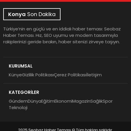
Konya
Son Dakika
Türkiye’nin en güçlü ve en iddialı haber teması: Seobaz
Haber Teması. Hız, SEO uyumu ve modern tasarımıyla
rakiplerinizi geride bırakın, haber sitenizi zirveye taşıyın.
KURUMSAL
Künye
Gizlilik Politikası
Çerez Politikası
İletişim
KATEGORİLER
Gündem
Dünya
Eğitim
Ekonomi
Magazin
Sağlık
Spor
Teknoloji
2025 Seobaz Haber Teması © Tüm hakları saklıdır.