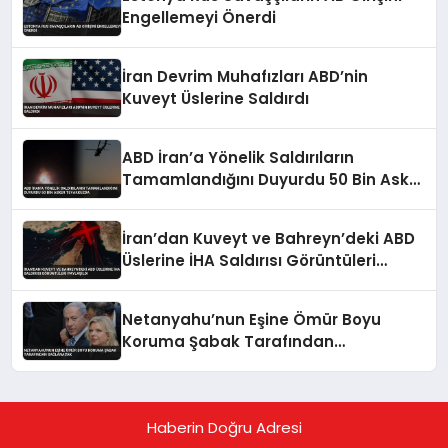
Engellemeyi Önerdi
İran Devrim Muhafızları ABD’nin
Kuveyt Üslerine Saldırdı
ABD İran’a Yönelik Saldırıların
Tamamlandığını Duyurdu 50 Bin Asker
Teyakkuzda
İran’dan Kuveyt ve Bahreyn’deki ABD
Üslerine İHA Saldırısı Görüntüleri
Paylaşıldı
Netanyahu’nun Eşine Ömür Boyu
Koruma Şabak Tarafından
Sağlanacak
Haberin Doğru Adresi