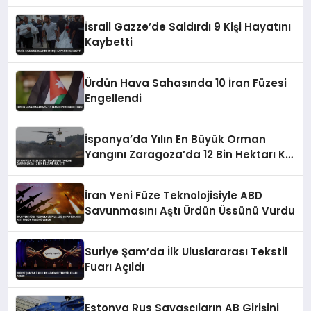
Atandı
İsrail Gazze’de Saldırdı 9 Kişi Hayatını
Kaybetti
Ürdün Hava Sahasında 10 İran Füzesi
Engellendi
İspanya’da Yılın En Büyük Orman
Yangını Zaragoza’da 12 Bin Hektarı Kül
Etti
İran Yeni Füze Teknolojisiyle ABD
Savunmasını Aştı Ürdün Üssünü Vurdu
Suriye Şam’da İlk Uluslararası Tekstil
Fuarı Açıldı
Estonya Rus Savaşçıların AB Girişini