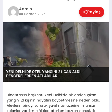
EKONOMI
Admin
Paylaş
08 Haziran 2026
MAGAZIN
SAĞLIK
SPOR
TEKNOLOJI
Hindistan’ın başkenti Yeni Delhi’de bir otelde çıkan
yangın, 21 kişinin hayatını kaybetmesine neden oldu.
Alevlerin binayı sararak yayılması üzerine, mahsur
kalanlar yardım çığlıkları atarken bazıları çaresizlik