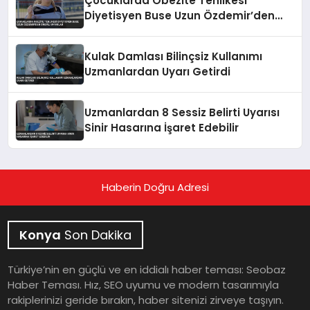
Çocuklarda Obezite Tehlikesi
Diyetisyen Buse Uzun Özdemir’den
Önemli Uyarılar
Kulak Damlası Bilinçsiz Kullanımı
Uzmanlardan Uyarı Getirdi
Uzmanlardan 8 Sessiz Belirti Uyarısı
Sinir Hasarına İşaret Edebilir
Haberin Doğru Adresi
Konya
Son Dakika
Türkiye’nin en güçlü ve en iddialı haber teması: Seobaz
Haber Teması. Hız, SEO uyumu ve modern tasarımıyla
rakiplerinizi geride bırakın, haber sitenizi zirveye taşıyın.