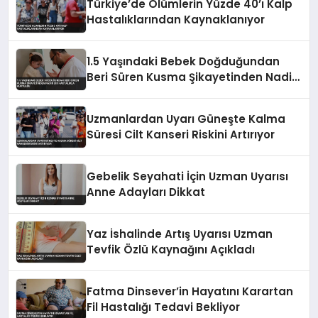
Türkiye’de Ölümlerin Yüzde 40’ı Kalp
Hastalıklarından Kaynaklanıyor
1.5 Yaşındaki Bebek Doğduğundan
Beri Süren Kusma Şikayetinden Nadir
Bir Hastalıkla Kurtuldu
Uzmanlardan Uyarı Güneşte Kalma
Süresi Cilt Kanseri Riskini Artırıyor
Gebelik Seyahati İçin Uzman Uyarısı
Anne Adayları Dikkat
Yaz İshalinde Artış Uyarısı Uzman
Tevfik Özlü Kaynağını Açıkladı
Fatma Dinsever’in Hayatını Karartan
Fil Hastalığı Tedavi Bekliyor