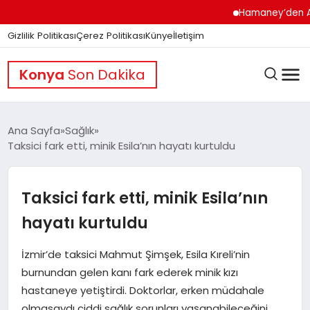
Hamaney’den ABD’ye S
Gizlilik Politikası
Çerez Politikası
Künye
İletişim
Konya
Son Dakika
Ana Sayfa
Sağlık
Taksici fark etti, minik Esila’nın hayatı kurtuldu
GÜNDEM
Taksici fark etti, minik Esila’nın
DÜNYA
hayatı kurtuldu
İzmir’de taksici Mahmut Şimşek, Esila Kıreli’nin
EĞITIM
burnundan gelen kanı fark ederek minik kızı
hastaneye yetiştirdi. Doktorlar, erken müdahale
olmasaydı ciddi sağlık sorunları yaşanabileceğini