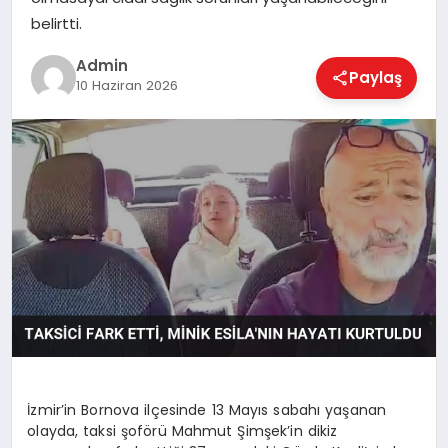
EKONOMI
belirtti.
Admin
Paylaş
10 Haziran 2026
MAGAZIN
SAĞLIK
SPOR
TEKNOLOJI
İzmir’in Bornova ilçesinde 13 Mayıs sabahı yaşanan
olayda, taksi şoförü Mahmut Şimşek’in dikiz