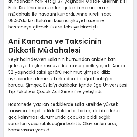
aynasından fark ettiği 37 yaşındaki Gözde Kıreli’nin kızı
Esila Kıreli’nin burnundan gelen kanama, erken
müdahale ile hayatını kurtardı. Anne Kıreli, saat
08.30’da kızı Esila’nın kusma şikayeti üzerine
hastaneye gitmek üzere taksiye binmişti.
Ani Kanama ve Taksicinin
Dikkatli Müdahalesi
Seyir halindeyken Esila’nın burnundan aniden kan
gelmeye başlaması üzerine anne panik yaşadı. Ancak
52 yaşındaki taksi şoförü Mahmut Şimşek, dikiz
aynasından durumu fark ederek soğukkanlılığını
korudu. Şimşek, Esila’yı dakikalar içinde Ege Üniversitesi
Tıp Fakültesi Çocuk Acil Servisi’ne yetiştirdi.
Hastanede yapılan tetkiklerde Esila Kıreli’de yüksek
tansiyon tespit edildi. Doktorlar, birkaç dakika daha
geç kalınması durumunda çocukta ciddi sağlık
sorunları yaşanabileceğini belirtti. Olay anları araç
kamerasına yansıdı.