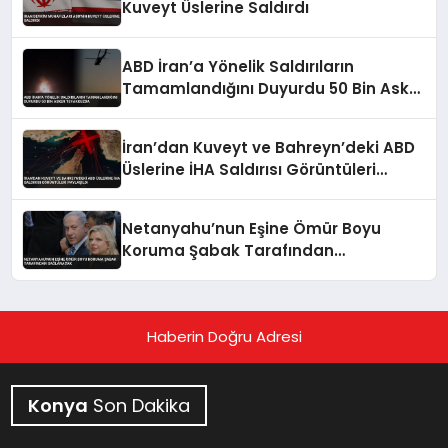
Kuveyt Üslerine Saldırdı
ABD İran’a Yönelik Saldırıların
Tamamlandığını Duyurdu 50 Bin Asker
Teyakkuzda
İran’dan Kuveyt ve Bahreyn’deki ABD
Üslerine İHA Saldırısı Görüntüleri
Paylaşıldı
Netanyahu’nun Eşine Ömür Boyu
Koruma Şabak Tarafından
Sağlanacak
Haberin Doğru Adresi
Konya
Son Dakika