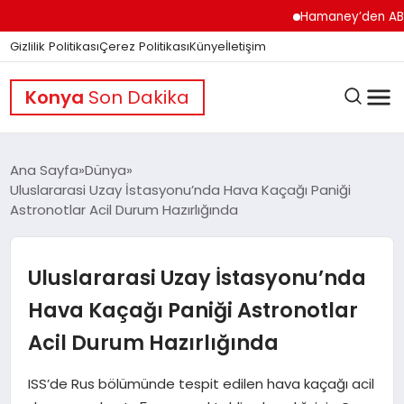
Hamaney’den ABD’ye Ser
Gizlilik Politikası
Çerez Politikası
Künye
İletişim
Konya
Son Dakika
Ana Sayfa
Dünya
Uluslararasi Uzay İstasyonu’nda Hava Kaçağı Paniği
Astronotlar Acil Durum Hazırlığında
GÜNDEM
Uluslararasi Uzay İstasyonu’nda
DÜNYA
Hava Kaçağı Paniği Astronotlar
Acil Durum Hazırlığında
EĞITIM
ISS’de Rus bölümünde tespit edilen hava kaçağı acil