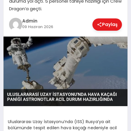
duruma yol açtı. 5 personel tahliye hazırlığı için Crew
EKONOMI
Dragon’a geçti.
Admin
Paylaş
MAGAZIN
09 Haziran 2026
SAĞLIK
SPOR
TEKNOLOJI
Uluslararası Uzay İstasyonu’nda (ISS) Rusya’ya ait
bölümünde tespit edilen hava kaçağı nedeniyle acil